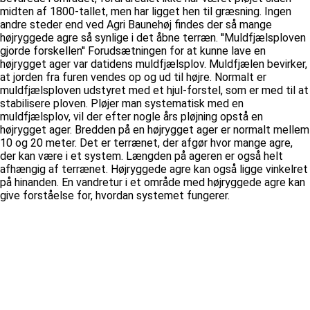
midten af 1800-tallet, men har ligget hen til græsning. Ingen
andre steder end ved Agri Baunehøj findes der så mange
højryggede agre så synlige i det åbne terræn. ''Muldfjælsploven
gjorde forskellen'' Forudsætningen for at kunne lave en
højrygget ager var datidens muldfjælsplov. Muldfjælen bevirker,
at jorden fra furen vendes op og ud til højre. Normalt er
muldfjælsploven udstyret med et hjul-forstel, som er med til at
stabilisere ploven. Pløjer man systematisk med en
muldfjælsplov, vil der efter nogle års pløjning opstå en
højrygget ager. Bredden på en højrygget ager er normalt mellem
10 og 20 meter. Det er terrænet, der afgør hvor mange agre,
der kan være i et system. Længden på ageren er også helt
afhængig af terrænet. Højryggede agre kan også ligge vinkelret
på hinanden. En vandretur i et område med højryggede agre kan
give forståelse for, hvordan systemet fungerer.