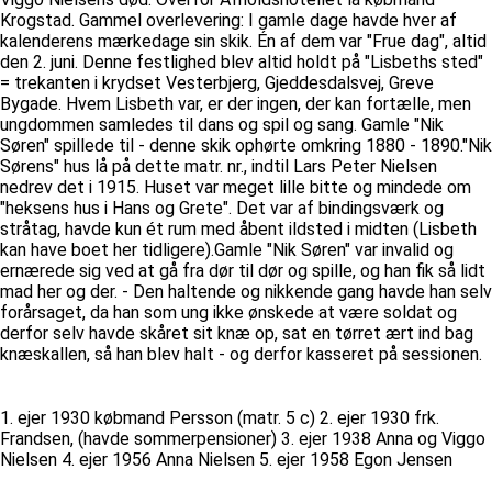
Krogstad. Gammel overlevering: I gamle dage havde hver af
kalenderens mærkedage sin skik. Én af dem var "Frue dag", altid
den 2. juni. Denne festlighed blev altid holdt på "Lisbeths sted"
= trekanten i krydset Vesterbjerg, Gjeddesdalsvej, Greve
Bygade. Hvem Lisbeth var, er der ingen, der kan fortælle, men
ungdommen samledes til dans og spil og sang. Gamle "Nik
Søren" spillede til - denne skik ophørte omkring 1880 - 1890."Nik
Sørens" hus lå på dette matr. nr., indtil Lars Peter Nielsen
nedrev det i 1915. Huset var meget lille bitte og mindede om
"heksens hus i Hans og Grete". Det var af bindingsværk og
stråtag, havde kun ét rum med åbent ildsted i midten (Lisbeth
kan have boet her tidligere).Gamle "Nik Søren" var invalid og
ernærede sig ved at gå fra dør til dør og spille, og han fik så lidt
mad her og der. - Den haltende og nikkende gang havde han selv
forårsaget, da han som ung ikke ønskede at være soldat og
derfor selv havde skåret sit knæ op, sat en tørret ært ind bag
knæskallen, så han blev halt - og derfor kasseret på sessionen.
1. ejer 1930 købmand Persson (matr. 5 c) 2. ejer 1930 frk.
Frandsen, (havde sommerpensioner) 3. ejer 1938 Anna og Viggo
Nielsen 4. ejer 1956 Anna Nielsen 5. ejer 1958 Egon Jensen