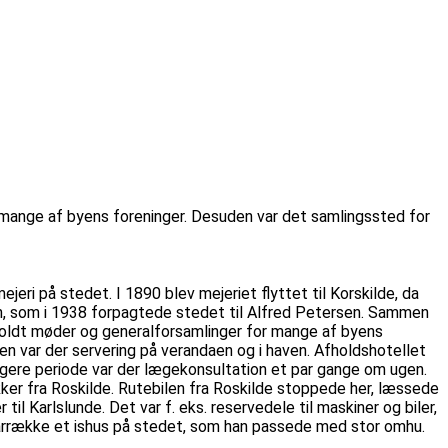
or mange af byens foreninger. Desuden var det samlingssted for
jeri på stedet. I 1890 blev mejeriet flyttet til Korskilde, da
en, som i 1938 forpagtede stedet til Alfred Petersen. Sammen
 holdt møder og generalforsamlinger for mange af byens
en var der servering på verandaen og i haven. Afholdshotellet
ngere periode var der lægekonsultation et par gange om ugen.
ker fra Roskilde. Rutebilen fra Roskilde stoppede her, læssede
il Karlslunde. Det var f. eks. reservedele til maskiner og biler,
en årrække et ishus på stedet, som han passede med stor omhu.