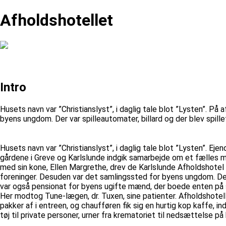
Afholdshotellet
Intro
Husets navn var ”Christianslyst”, i daglig tale blot ”Lysten”. 
byens ungdom. Der var spilleautomater, billard og der blev spill
Husets navn var ”Christianslyst”, i daglig tale blot ”Lysten”. Ej
gårdene i Greve og Karlslunde indgik samarbejde om et fælles 
med sin kone, Ellen Margrethe, drev de Karlslunde Afholdshotel
foreninger. Desuden var det samlingssted for byens ungdom. Derv
var også pensionat for byens ugifte mænd, der boede enten på s
Her modtog Tune-lægen, dr. Tuxen, sine patienter. Afholdshotel
pakker af i entreen, og chaufføren fik sig en hurtig kop kaffe, in
tøj til private personer, urner fra krematoriet til nedsættelse