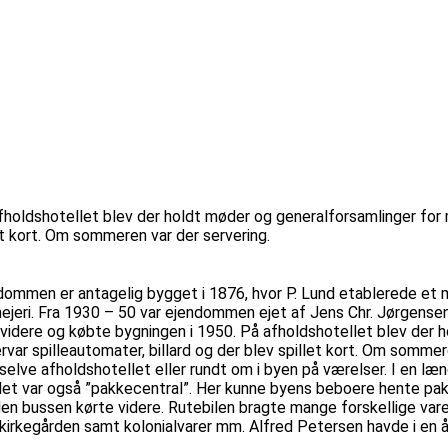
På afholdshotellet blev der holdt møder og generalforsamlinger f
et kort. Om sommeren var der servering.
endommen er antagelig bygget i 1876, hvor P. Lund etablerede et me
mejeri. Fra 1930 – 50 var ejendommen ejet af Jens Chr. Jørgens
 videre og købte bygningen i 1950. På afholdshotellet blev der
ar spilleautomater, billard og der blev spillet kort. Om sommer
elve afholdshotellet eller rundt om i byen på værelser. I en læ
let var også ”pakkecentral”. Her kunne byens beboere hente pak
den bussen kørte videre. Rutebilen bragte mange forskellige varer t
 på kirkegården samt kolonialvarer mm. Alfred Petersen havde i 