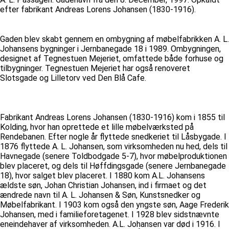
efter fabrikant Andreas Lorens Johansen (1830-1916).
Gaden blev skabt gennem en ombygning af møbelfabrikken A. L.
Johansens bygninger i Jernbanegade 18 i 1989. Ombygningen,
designet af Tegnestuen Mejeriet, omfattede både forhuse og
tilbygninger. Tegnestuen Mejeriet har også renoveret
Slotsgade og Lilletorv ved Den Blå Cafe.
Fabrikant Andreas Lorens Johansen (1830-1916) kom i 1855 til
Kolding, hvor han oprettede et lille møbelværksted på
Rendebanen. Efter nogle år flyttede snedkeriet til Låsbygade. I
1876 flyttede A. L. Johansen, som virksomheden nu hed, dels til
Havnegade (senere Toldbodgade 5-7), hvor møbelproduktionen
blev placeret, og dels til Høffdingsgade (senere Jernbanegade
18), hvor salget blev placeret. I 1880 kom A.L. Johansens
ældste søn, Johan Christian Johansen, ind i firmaet og det
ændrede navn til A. L. Johansen & Søn, Kunstsnedker og
Møbelfabrikant. I 1903 kom også den yngste søn, Aage Frederik
Johansen, med i familieforetagenet. I 1928 blev sidstnævnte
eneindehaver af virksomheden. A.L. Johansen var død i 1916. I