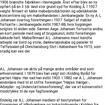
1906 brændte fabrikken i Havnegade. Året efter blev en ny
opført på en 3 tdr. land stor grund syd for Kolding Å. I 1927
valgte firmaet at lukke møbelproduktionen og udelukkende
koncentrere sig om møbelhandelen i Jernbanegade. En ny A. L.
Johansen overtog forretningen i 1937. Salget af møbler
fortsatte i Jernbanegade indtil 1987-88, hvor bygningen
solgtes til anden side. Sønnen Aage Johansen fortsatte endnu
en kort periode med salg af brugskunst, indtil forretningen
lukkede helt. Møbelfirmaet A.L. Johansens mest kendte
arbejde var bord og stole, dækketøjsskabe og paneler til
Taffelsalen på Christiansborg Slot i København fra 1915, som
stadig kan ses der.
A.L. Johansen var aktiv på mange andre områder end som
erhvervsmand. I 1879 blev han valgt ind i Kolding Byråd for
partiet Højre. Her sad han indtil 1903. I 1882 var A. L. Johansen
endvidere med til at stifte foreningen "Højres Vælger-,
Arbejder- og Understøttelsesforening", der var et konservativt
modstykke til de nye fagforeninger.
Endelig var A.L. Johansen medlem af bestyrelsen for
Foreningen af Håndværkere og Industridrivende i Kolding fra