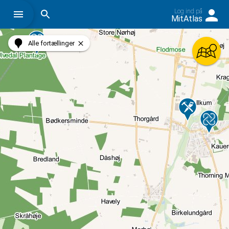
Log ind på
Søg på historiskatlas.dk
MitAtlas
Alle fortællinger