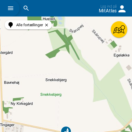
Log ind på
Søg på historiskatlas.dk
MitAtlas
Alle fortællinger