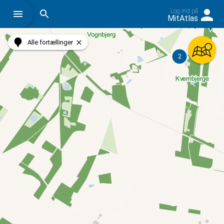
Log ind på
Søg på historiskatlas.dk
MitAtlas
Alle fortællinger