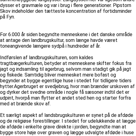
dysser et gravmæle og var i brug i flere generationer. Pipstorn
Skov indeholder den tætteste koncentration af fortidsminder
på Fyn.
For 6.000 år siden begyndte menneskene i det danske område
at antage den landbrugskultur, som længe havde været
toneangivende længere sydpå i hundreder af år.
Indførslen af landbrugskulturen, som kaldes
tragtbægerkulturen, betyder at menneskene skifter fokus fra
jagt og indsamling til agerbrug, selvom man stadigt gik på jagt
og fiskede. Samtidig bliver mennesket mere bofast og
begynder at bygge egentlige huse i stedet for tidligere tiders
hytter.Agerbruget er svedjebrug, hvor man brænder urskoven af
og dyrker det svedne område i nogle få sæsoner indtil det er
udpint, hvorpå man flytter et andet sted hen og starter forfra
med at brænde skov af.
Et særligt aspekt af landsbrugskulturen er synet på de afdøde
og de religiøse forestillinger. I stedet for udelukkende at lægge
de afdøde i enkelte grave direkte i jorden, begyndte man at
bygge store høje over graven og lægge udvalgte afdøde i huse