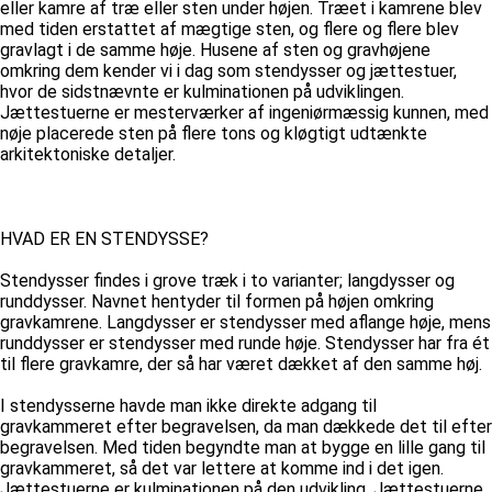
eller kamre af træ eller sten under højen. Træet i kamrene blev
med tiden erstattet af mægtige sten, og flere og flere blev
gravlagt i de samme høje. Husene af sten og gravhøjene
omkring dem kender vi i dag som stendysser og jættestuer,
hvor de sidstnævnte er kulminationen på udviklingen.
Jættestuerne er mesterværker af ingeniørmæssig kunnen, med
nøje placerede sten på flere tons og kløgtigt udtænkte
arkitektoniske detaljer.
HVAD ER EN STENDYSSE?
Stendysser findes i grove træk i to varianter; langdysser og
runddysser. Navnet hentyder til formen på højen omkring
gravkamrene. Langdysser er stendysser med aflange høje, mens
runddysser er stendysser med runde høje. Stendysser har fra ét
til flere gravkamre, der så har været dækket af den samme høj.
I stendysserne havde man ikke direkte adgang til
gravkammeret efter begravelsen, da man dækkede det til efter
begravelsen. Med tiden begyndte man at bygge en lille gang til
gravkammeret, så det var lettere at komme ind i det igen.
Jættestuerne er kulminationen på den udvikling. Jættestuerne