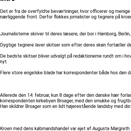
Det er fra de overfyldte beværtninger, hvor officerer og menige 
nærliggende front. Derfor flokkes jornalister og tegnere på kroe
Journalisterne skriver til deres læsere, der bor i Hamborg, Berl
Dygtige tegnere laver skitser som efter deres skøn fortæller d
De bedste skitser bliver udvalgt på redaktionerne rundt om i hove
nyt.
Flere store engelske blade har korrespondenter både hos den d
Allerede den 14. februar, kun 8 dage efter den danske hær forlad
korrespondenten kirkebyen Broager, med den smukke og frugtbar
Han skildrer Broager som en lidt højerestående landsby med distri
Kroen med dens købmandshandel var ejet af Augusta Margreth Eh