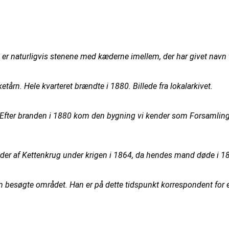
 er naturligvis stenene med kæderne imellem, der har givet navn t
tårn. Hele kvarteret brændte i 1880. Billede fra lokalarkivet.
 Efter branden i 1880 kom den bygning vi kender som Forsamlingsg
er af Kettenkrug under krigen i 1864, da hendes mand døde i 185
 besøgte området. Han er på dette tidspunkt korrespondent for en