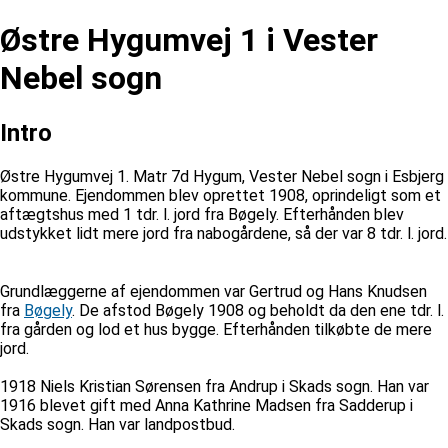
Østre Hygumvej 1 i Vester
Nebel sogn
Intro
Østre Hygumvej 1. Matr 7d Hygum, Vester Nebel sogn i Esbjerg
kommune. Ejendommen blev oprettet 1908, oprindeligt som et
aftægtshus med 1 tdr. l. jord fra Bøgely. Efterhånden blev
udstykket lidt mere jord fra nabogårdene, så der var 8 tdr. l. jord.
Grundlæggerne af ejendommen var Gertrud og Hans Knudsen
fra
Bøgely
. De afstod Bøgely 1908 og beholdt da den ene tdr. l.
fra gården og lod et hus bygge. Efterhånden tilkøbte de mere
jord.
1918 Niels Kristian Sørensen fra Andrup i Skads sogn. Han var
1916 blevet gift med Anna Kathrine Madsen fra Sadderup i
Skads sogn. Han var landpostbud.