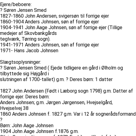
Ejere/beboere:
? Søren Jensen Smed
1827-1860 John Andersen, svigersøn til forrige ejer
1860-1904 Anders Johnsen, søn af forrige ejer
1904-1941 John Aage Johnsen, søn af forrige ejer (Tillige
medejer af Skovbankgårds
teglværk, Tørring sogn).
1941-1971 Anders Johnsen, søn af forrige ejer
1971- Hans Jacob Johnsen
Slægtsoplysninger:
? Søren Jensen Smed ( Ejede tidligere en gård i Ølholm og
tilbyttede sig Højgård i
slutningen af 1700-tallet) g.m. ? Deres børn: 1 datter
1827 John Andersen (Født i Læborg sogn 1798) g.m. Datter af
forrige ejer. Deres børn:
Anders Johnsen; g.m. Jørgen Jørgensen, Hvejselgård,
Hvejselvej 38
1860 Anders Johnsen f. 1827 g.m. Var i 12 år sognerådsformand
?
Børn: John Aage Johnsen
1904 John Aage Johnsen f.1876 g.m.