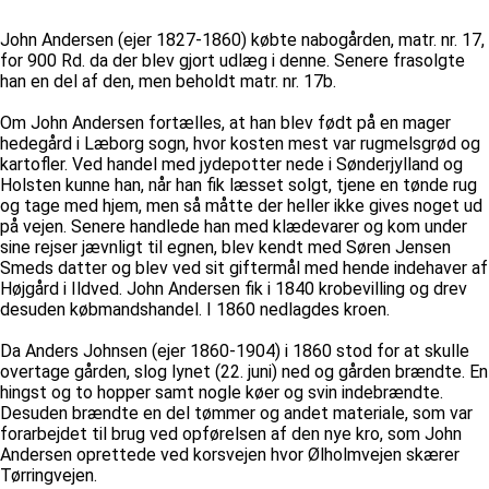
John Andersen (ejer 1827-1860) købte nabogården, matr. nr. 17,
for 900 Rd. da der blev gjort udlæg i denne. Senere frasolgte
han en del af den, men beholdt matr. nr. 17b.
Om John Andersen fortælles, at han blev født på en mager
hedegård i Læborg sogn, hvor kosten mest var rugmelsgrød og
kartofler. Ved handel med jydepotter nede i Sønderjylland og
Holsten kunne han, når han fik læsset solgt, tjene en tønde rug
og tage med hjem, men så måtte der heller ikke gives noget ud
på vejen. Senere handlede han med klædevarer og kom under
sine rejser jævnligt til egnen, blev kendt med Søren Jensen
Smeds datter og blev ved sit giftermål med hende indehaver af
Højgård i Ildved. John Andersen fik i 1840 krobevilling og drev
desuden købmandshandel. I 1860 nedlagdes kroen.
Da Anders Johnsen (ejer 1860-1904) i 1860 stod for at skulle
overtage gården, slog lynet (22. juni) ned og gården brændte. En
hingst og to hopper samt nogle køer og svin indebrændte.
Desuden brændte en del tømmer og andet materiale, som var
forarbejdet til brug ved opførelsen af den nye kro, som John
Andersen oprettede ved korsvejen hvor Ølholmvejen skærer
Tørringvejen.