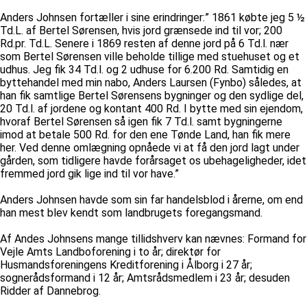
Anders Johnsen fortæller i sine erindringer:” 1861 købte jeg 5 ½
Td.L. af Bertel Sørensen, hvis jord grænsede ind til vor; 200
Rd.pr. Td.L. Senere i 1869 resten af denne jord på 6 Td.l. nær
som Bertel Sørensen ville beholde tillige med stuehuset og et
udhus. Jeg fik 34 Td.l. og 2 udhuse for 6.200 Rd. Samtidig en
byttehandel med min nabo, Anders Laursen (Fynbo) således, at
han fik samtlige Bertel Sørensens bygninger og den sydlige del,
20 Td.l. af jordene og kontant 400 Rd. I bytte med sin ejendom,
hvoraf Bertel Sørensen så igen fik 7 Td.l. samt bygningerne
imod at betale 500 Rd. for den ene Tønde Land, han fik mere
her. Ved denne omlægning opnåede vi at få den jord lagt under
gården, som tidligere havde forårsaget os ubehageligheder, idet
fremmed jord gik lige ind til vor have.”
Anders Johnsen havde som sin far handelsblod i årerne, om end
han mest blev kendt som landbrugets foregangsmand.
Af Andes Johnsens mange tillidshverv kan nævnes: Formand for
Vejle Amts Landboforening i to år; direktør for
Husmandsforeningens Kreditforening i Ålborg i 27 år;
sognerådsformand i 12 år; Amtsrådsmedlem i 23 år; desuden
Ridder af Dannebrog.