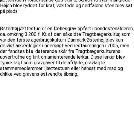
Højen blev ryddet for krat, væltede og nedfaldne sten blev sat
på plads
Østerhøj jættestue er en fællesgrav opført i bondestenalderen,
ca. omkring 3.200 f. Kr. af den såkaldte Tragtbægerkultur, som
var den første agerbrugskultur i Danmark.Østerhøj blev kun
delvist arkæologisk undersøgt ved restaureringen i 2005, men
der fandtes bl.a. daterende skår fra Tragtbægerkulturens
uovertrufne og fint ornamenterende lerkar. Disse lerkar blev
typisk lagt som gravgaver til de afdøde, gravlagte
stammemedlemmer i jættestuen eller hensat med mad og
drikke ved gravens østvendte åbning.