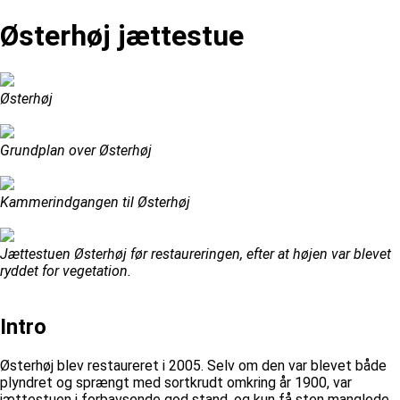
Østerhøj jættestue
Østerhøj
Grundplan over Østerhøj
Kammerindgangen til Østerhøj
Jættestuen Østerhøj før restaureringen, efter at højen var blevet
ryddet for vegetation.
Intro
Østerhøj blev restaureret i 2005. Selv om den var blevet både
plyndret og sprængt med sortkrudt omkring år 1900, var
jættestuen i forbavsende god stand, og kun få sten manglede.