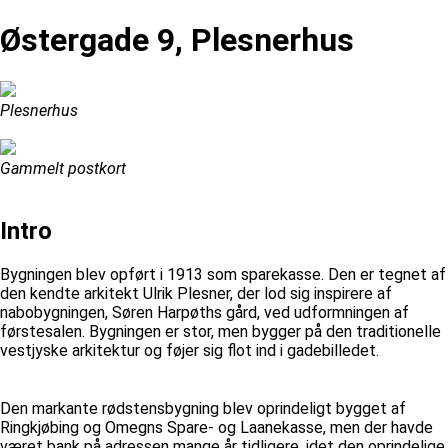
Østergade 9, Plesnerhus
Plesnerhus
Gammelt postkort
Intro
Bygningen blev opført i 1913 som sparekasse. Den er tegnet af
den kendte arkitekt Ulrik Plesner, der lod sig inspirere af
nabobygningen, Søren Harpøths gård, ved udformningen af
førstesalen. Bygningen er stor, men bygger på den traditionelle
vestjyske arkitektur og føjer sig flot ind i gadebilledet.
Den markante rødstensbygning blev oprindeligt bygget af
Ringkjøbing og Omegns Spare- og Laanekasse, men der havde
været bank på adressen mange år tidligere, idet den oprindelige