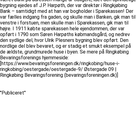
bygning ejedes af J.P. Harpøth, der var direktør i Ringkjøbing
Bank – samtidigt med at han var bogholder i Sparekassen! Der
var fælles indgang fra gaden, og skulle man i Banken, gik man til
venstre i forstuen, men skulle man i Sparekassen, gik man til
højre. I 1911 købte sparekassen hele ejendommen, der var
opført i 1790 som Søren Harpøths købmandsgård, og nedrev
den sydlige del, hvor Ulrik Plesners bygning blev opført. Den
nordlige del blev bevaret, og er stadig et smukt eksempel på
de ældste, grundmurede huse i byen. Se mere på Ringkøbing
Bevaringsforenings hjemmeside:
[https://www.bevaringsforeningen.dk/ringkobing/huse-i-
ringkobing/oestergade/oestergade-9/ Østergade 09 |
Ringkøbing Bevaringsforening (bevaringsforeningen.dk)]
''Publiceret''