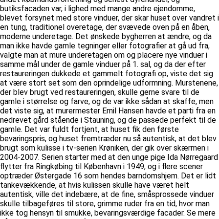
butiksfacaden var, i lighed med mange andre ejendomme,
blevet forsynet med store vinduer, der skar huset over vandret i
en tung, traditionel overetage, der svævede oven på en åben,
moderne underetage. Det ønskede bygherren at ændre, og da
man ikke havde gamle tegninger eller fotografier at gå ud fra,
valgte man at mure underetagen om og placere nye vinduer i
samme mål under de gamle vinduer på 1. sal, og da der efter
restaureringen dukkede et gammelt fotografi op, viste det sig
at være stort set som den oprindelige udformning. Murstenene,
der blev brugt ved restaureringen, skulle gerne svare til de
gamle i størrelse og farve, og de var ikke sådan at skaffe, men
det viste sig, at murermester Emil Hansen havde et parti fra en
nedrevet gård stående i Stauning, og de passede perfekt til de
gamle. Det var fuldt fortjent, at huset fik den første
bevaringspris, og huset fremtræder nu så autentisk, at det blev
brugt som kulisse i tv-serien Krøniken, der gik over skærmen i
2004-2007. Serien starter med at den unge pige Ida Nørregaard
flytter fra Ringkøbing til København i 1949, og i flere scener
optræder Østergade 16 som hendes barndomshjem. Det er lidt
tankevækkende, at hvis kulissen skulle have været helt
autentisk, ville det indebære, at de fine, småsprossede vinduer
skulle tilbageføres til store, grimme ruder fra en tid, hvor man
ikke tog hensyn til smukke, bevaringsværdige facader. Se mere