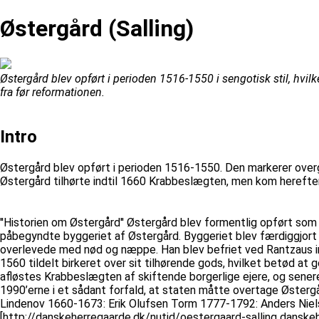
Østergård (Salling)
Østergård blev opført i perioden 1516-1550 i sengotisk stil, hv
fra før reformationen.
Intro
Østergård blev opført i perioden 1516-1550. Den markerer over
Østergård tilhørte indtil 1660 Krabbeslægten, men kom herefter 
''Historien om Østergård'' Østergård blev formentlig opført som
påbegyndte byggeriet af Østergård. Byggeriet blev færdiggjort 
overlevede med nød og næppe. Han blev befriet ved Rantzaus in
1560 tildelt birkeret over sit tilhørende gods, hvilket betød 
afløstes Krabbeslægten af skiftende borgerlige ejere, og sen
1990’erne i et sådant forfald, at staten måtte overtage Østergå
Lindenov 1660-1673: Erik Olufsen Torm 1777-1792: Anders Ni
[http://danskeherregaarde.dk/nutid/oestergaard-salling danske