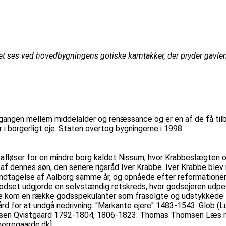
ilket ses ved hovedbygningens gotiske kamtakker, der pryder gavl
gangen mellem middelalder og renæssance og er en af de få til
i borgerligt eje. Staten overtog bygningerne i 1998.
 afløser for en mindre borg kaldet Nissum, hvor Krabbeslægten o
af dennes søn, den senere rigsråd Iver Krabbe. Iver Krabbe blev
dtagelse af Aalborg samme år, og opnåede efter reformationen 
at godset udgjorde en selvstændig retskreds, hvor godsejeren u
ere kom en række godsspekulanter som frasolgte og udstykkede
rd for at undgå nedrivning. ''Markante ejere'' 1483-1543: Glob 
elsen Qvistgaard 1792-1804, 1806-1823: Thomas Thomsen Læs 
herregaarde.dk]