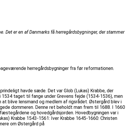
ene. Det er en af Danmarks få herregårdsbygninger, der stammer
bageværende herregårdsbygninger fra før reformationen.
prindeligt havde sæde. Det var Glob (Lukas) Krabbe, der
 i 1534 taget til fange under Grevens fejde (1534-1536), men
at blive lensmand og medlem af rigsrådet. Østergård blev i
dpegede dommeren. Denne ret beholdt man frem til 1688. I 1660
 fæstegårdene og hovedgårdsjorden. Hovedbygningen var i
(Lukas) Krabbe 1543-1561: Iver Krabbe 1645-1660: Christen
mere om Østergård på