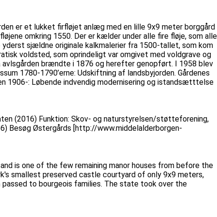
den er et lukket firfløjet anlæg med en lille 9x9 meter borggård
løjene omkring 1550. Der er kælder under alle fire fløje, som alle
 yderst sjældne originale kalkmalerier fra 1500-tallet, som kom
dratisk voldsted, som oprindeligt var omgivet med voldgrave og
å avlsgården brændte i 1876 og herefter genopført. I 1958 blev
issum 1780-1790’erne: Udskiftning af landsbyjorden. Gårdenes
den 1906-: Løbende indvendig modernisering og istandsætttelse
taten (2016) Funktion: Skov- og naturstyrelsen/støtteforening,
2016) Besøg Østergårds [http://www.middelalderborgen-
 and is one of the few remaining manor houses from before the
rk's smallest preserved castle courtyard of only 9x9 meters,
n passed to bourgeois families. The state took over the