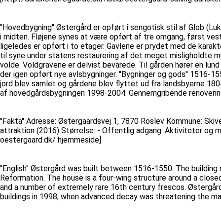
''Hovedbygning'' Østergård er opført i sengotisk stil af Glob (L
i midten. Fløjene synes at være opført af tre omgang, først vestf
ligeledes er opført i to etager. Gavlene er prydet med de karak
til syne under statens restaurering af det meget misligholdte m
volde. Voldgravene er delvist bevarede. Til gården hører en lu
der igen opført nye avlsbygninger. ''Bygninger og gods'' 1516-
jord blev samlet og gårdene blev flyttet ud fra landsbyerne 1
af hovedgårdsbygningen 1998-2004: Gennemgribende renovering 
''Fakta'' Adresse: Østergaardsvej 1, 7870 Roslev Kommune: Skive
attraktion (2016) Størrelse: - Offentlig adgang: Aktiviteter o
oestergaard.dk/ hjemmeside]
''English'' Østergård was built between 1516-1550. The buildin
Reformation. The house is a four-wing structure around a closed
and a number of extremely rare 16th century frescos. Østergård
buildings in 1998, when advanced decay was threatening the ma