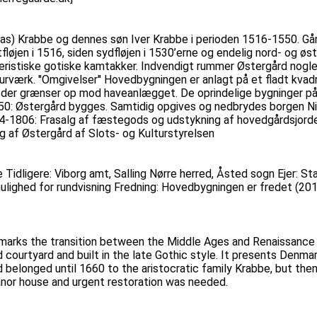
ukas) Krabbe og dennes søn Iver Krabbe i perioden 1516-1550. Går
løjen i 1516, siden sydfløjen i 1530’erne og endelig nord- og østf
teristiske gotiske kamtakker. Indvendigt rummer Østergård nogle
urværk. ''Omgivelser'' Hovedbygningen er anlagt på et fladt kva
nd der grænser op mod haveanlægget. De oprindelige bygninger p
1550: Østergård bygges. Samtidig opgives og nedbrydes borgen N
804-1806: Frasalg af fæstegods og udstykning af hovedgårdsjor
af Østergård af Slots- og Kulturstyrelsen
 Tidligere: Viborg amt, Salling Nørre herred, Åsted sogn Ejer: S
g mulighed for rundvisning Fredning: Hovedbygningen er fredet (
g marks the transition between the Middle Ages and Renaissance
 courtyard and built in the late Gothic style. It presents Denma
 belonged until 1660 to the aristocratic family Krabbe, but the
nor house and urgent restoration was needed.