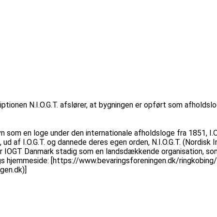
iptionen N.I.O.G.T. afslører, at bygningen er opført som afhold
n som en loge under den internationale afholdsloge fra 1851, I.
 ud af I.O.G.T. og dannede deres egen orden, N.I.O.G.T. (Nordis
erer IOGT Danmark stadig som en landsdækkende organisation, so
ngs hjemmeside: [https://www.bevaringsforeningen.dk/ringkobin
gen.dk)]