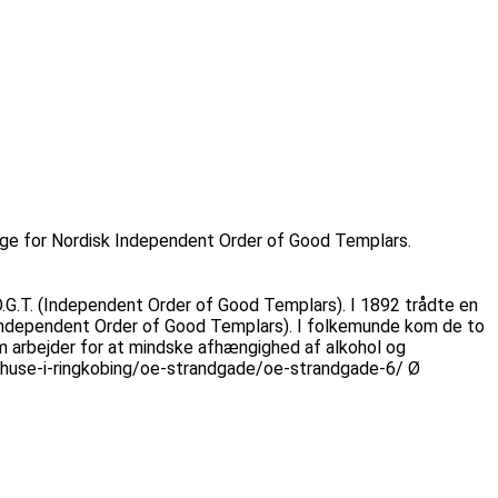
sloge for Nordisk Independent Order of Good Templars.
O.G.T. (Independent Order of Good Templars). I 1892 trådte en
k Independent Order of Good Templars). I folkemunde kom de to
m arbejder for at mindske afhængighed af alkohol og
g/huse-i-ringkobing/oe-strandgade/oe-strandgade-6/ Ø