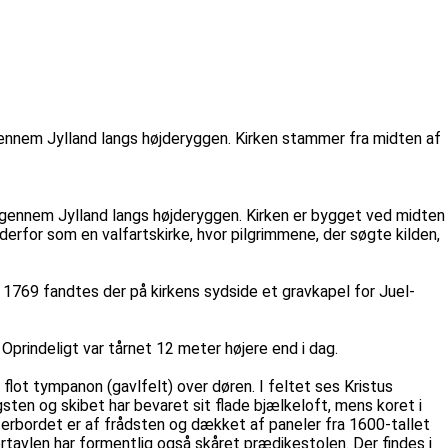
ennem Jylland langs højderyggen. Kirken stammer fra midten af
 gennem Jylland langs højderyggen. Kirken er bygget ved midten
derfor som en valfartskirke, hvor pilgrimmene, der søgte kilden,
l 1769 fandtes der på kirkens sydside et gravkapel for Juel-
prindeligt var tårnet 12 meter højere end i dag.
flot tympanon (gavlfelt) over døren. I feltet ses Kristus
sten og skibet har bevaret sit flade bjælkeloft, mens koret i
terbordet er af frådsten og dækket af paneler fra 1600-tallet
rtavlen har formentlig også skåret prædikestolen. Der findes i