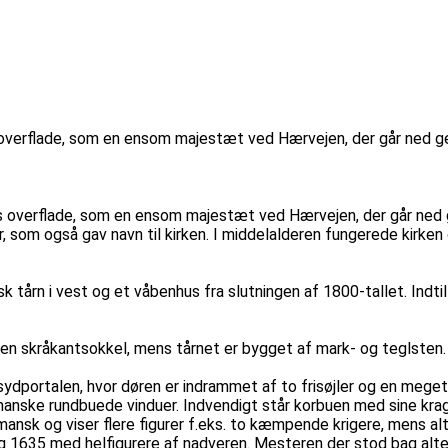
s overflade, som en ensom majestæt ved Hærvejen, der går ned g
ts overflade, som en ensom majestæt ved Hærvejen, der går ned
, som også gav navn til kirken. I middelalderen fungerede kirken 
 tårn i vest og et våbenhus fra slutningen af 1800-tallet. Indti
n skråkantsokkel, mens tårnet er bygget af mark- og teglsten. O
ydportalen, hvor døren er indrammet af to frisøjler og en meget 
omanske rundbuede vinduer. Indvendigt står korbuen med sine krag
ansk og viser flere figurer f.eks. to kæmpende krigere, mens al
ing 1635 med helfigurere af nadveren. Mesteren der stod bag alte