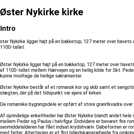
Øster Nykirke kirke
Intro
ster Nykirke ligger højt på en bakketop, 127 meter over havet
1100-tallet.
Øster Nykirke ligger højt på en bakketop, 127 meter over have
af 1100-tallet mellem Hærvejen og en hellig kilde for Skt. Peder
kunne modtage de hellige sakramenter.
Øster Nykirke består af et romansk kor og skib samt et sengotisk
slægten, der på det tidspunkt var ejere af kirken.
De romanske bygningsdele er opført af store granitkvadre over e
Af oprindelige enkeltheder har Øster Nykirke blandt andet hele s
mellem Peder og Paulus i halvfigur. Endvidere er bevaret fire r
senmiddelalderen har fået indsat krydshvælv. Døbefonten er rom
med felter. Altertavlen er et flot billedskærerarbejde fra omkr