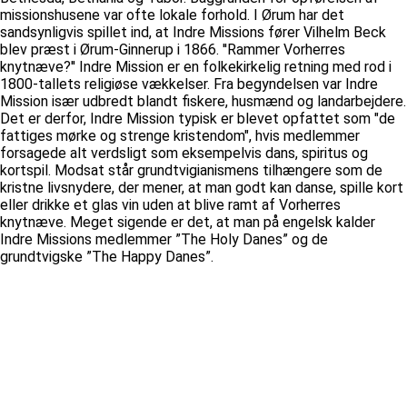
missionshusene var ofte lokale forhold. I Ørum har det
sandsynligvis spillet ind, at Indre Missions fører Vilhelm Beck
blev præst i Ørum-Ginnerup i 1866. ''Rammer Vorherres
knytnæve?'' Indre Mission er en folkekirkelig retning med rod i
1800-tallets religiøse vækkelser. Fra begyndelsen var Indre
Mission især udbredt blandt fiskere, husmænd og landarbejdere.
Det er derfor, Indre Mission typisk er blevet opfattet som "de
fattiges mørke og strenge kristendom", hvis medlemmer
forsagede alt verdsligt som eksempelvis dans, spiritus og
kortspil. Modsat står grundtvigianismens tilhængere som de
kristne livsnydere, der mener, at man godt kan danse, spille kort
eller drikke et glas vin uden at blive ramt af Vorherres
knytnæve. Meget sigende er det, at man på engelsk kalder
Indre Missions medlemmer ”The Holy Danes” og de
grundtvigske ”The Happy Danes”.