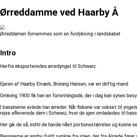
Ørreddamme ved Haarby Å
Ørreddamen fornemmes som en fordybning i landskabet
Intro
Herfra eksporteredes ørredyngel til Schweiz.
Ejeren af Haarby Elværk, Brüning Hansen, var en driftig mand.
Omkring 1900 fik han en forretningsidé, der i dag kan synes bes
I bassinerne avlede han ørreder. Når fiskene var vokset til yngel
rejse afleverede dem i Schweiz, hvor de igen omladedes til bassi
Her gik de så, indtil de havde nået portionsstørrelse og kunne s
Bassinerne er endnu fuldt synlige fra stien, der fra Algade fører