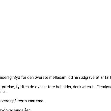
ynderlig: Syd for den øverste mølledam lod han udgrave et antal 
størrelse, fyldtes de over i store beholder, der kørtes til Fleml
ner.
erveres på restauranterne.
 sydover langs åen.