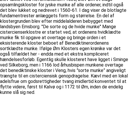
opsamlingskloster for jyske munke af alle ordener, indtil også
det blev lukket og nedrevet i 1560-61. I dag viser de blotlagte
fundamentrester anlæggets form og størrelse. En del af
klostergrunden blev efter middelalderen bebygget med
landsbyen Emsborg. ''De sorte og de hvide munke'' Mange
cistercienserklostre er startet ved, at ordenens hvidklædte
munke fik til opgave at overtage og bringe orden i et
eksisterende kloster beboet af Benediktinerordenens
sortklædte munke. Ifølge Øm Klosters egen krønike var det
også tilfældet her - endda med et ekstra kompliceret
hændelsesforløb. Egentlig skulle klosteret have ligget i Sminge
ved Silkeborg, men i 1166 lod århusbispen munkene overtage
det benediktinske kloster i Veng, hvis ”sorte munke” angiveligt
trængte til en cisterciensisk genopdragelse. Kævl med en lokal
adelsfrue om godsrettigheder tvang imidlertid konventet til at
flytte videre, først til Kalvø og i 1172 til Øm, inden de endelig
kunne slå sig ned.