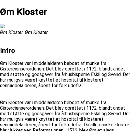
Øm Kloster
Øm Kloster. Øm Kloster
Intro
Øm Kloster var i middelalderen beboet af munke fra
Cistercienserordenen. Det blev oprettet i 1172, blandt andet
med støtte og godsgaver fra århusbisperne Eskil og Svend. Der
har muligvis været knyttet et hospital til klosteret i
senmiddelalderen, åbent for folk udefra...
Øm Kloster var i middelalderen beboet af munke fra
Cistercienserordenen. Det blev oprettet i 1172, blandt andet
med støtte og godsgaver fra århusbisperne Eskil og Svend. Der
har muligvis været knyttet et hospital til klosteret i
senmiddelalderen, åbent for folk udefra. Da alle danske klostre
blev lukket ved Reformationen i 1536, blev Øm et slags