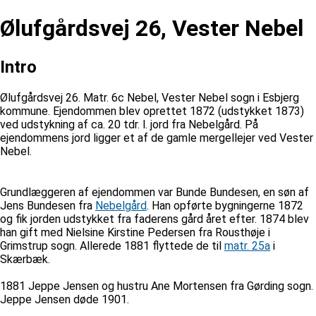
Ølufgårdsvej 26, Vester Nebel
Intro
Ølufgårdsvej 26. Matr. 6c Nebel, Vester Nebel sogn i Esbjerg
kommune. Ejendommen blev oprettet 1872 (udstykket 1873)
ved udstykning af ca. 20 tdr. l. jord fra Nebelgård. På
ejendommens jord ligger et af de gamle mergellejer ved Vester
Nebel.
Grundlæggeren af ejendommen var Bunde Bundesen, en søn af
Jens Bundesen fra
Nebelgård
. Han opførte bygningerne 1872
og fik jorden udstykket fra faderens gård året efter. 1874 blev
han gift med Nielsine Kirstine Pedersen fra Rousthøje i
Grimstrup sogn. Allerede 1881 flyttede de til
matr. 25a
i
Skærbæk.
1881 Jeppe Jensen og hustru Ane Mortensen fra Gørding sogn.
Jeppe Jensen døde 1901.