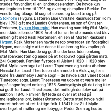
stedet forvandlet til en landbrugsejendom. De havde kun
møllegården frem til 1793 og overtog da møllen i Bække. De
vendte dog tilbage til sognet senere og bosatte sig på
Stokholm
i Hygum. Datteren Else Christine Rasmusdatter Holm
blev 1793 gift med Laurids Christensen, en søn af Christen
Pedersen,
Hygum Nørregård
. Han overtog samtidig Øluf Mølle,
men døde allerede 1808. Året efter sin første mands død blev
enken gift med Rask Mortensen, en søn af Morten Rasksen i
Hygum
. Rask Mortensen havde netop overtaget sin fødegård i
Hygum, men solgte atter denne til en bror og blev møller på
Øluf Mølle. Han klarede sig godt under krisetiden omkring
statsbankerotten og ejede på et tidspunkt også gården matr.
24 i Skærbæk. Familien flyttede til Alslev i 1820. I 1820 blev
Øluf Mølle overtaget af Laust Thøstesen og hustru Abelone
Hansdatter. Laust Thøstesen stammede fra Alslev, og hans
kone fra Gammelby i Jerne sogn – de havde sidst været bosat i
Tjæreborg sogn. Laust Thøstesen var udover at være møller
også sognefoged omkring 1825. Sandsynligvis gik det dog ikke
så godt for Laust Thøstesen, idet møllegården blev sat på
auktion i 1840. Familien flyttede da over i et sted på
møllegårdens jord, kaldet Østervad. Dette sted havde hidtil
været beboet af ret fattige folk. I 1841 blev Øluf Mølle
overtaget af møller og møllebygger Peder Gram og hustru