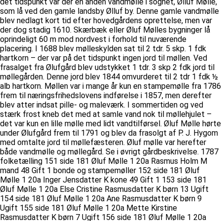
det tidspunkt var der en anden vandmølle i sognet, Ølluf Mølle,
som lå ved den gamle landsby Ølluf by. Denne gamle vandmølle
blev nedlagt kort tid efter hovedgårdens oprettelse, men var
der dog stadig 1610. Skærbæk eller Øluf Mølles bygninger lå
oprindeligt 60 m mod nordvest i forhold til nuværende
placering. I 1688 blev mølleskylden sat til 2 tdr. 5 skp. 1 fdk
hartkorn – der var på det tidspunkt ingen jord til møllen. Ved
frasalget fra Ølufgård blev udstykket 1 tdr. 3 skp 2 fdk jord til
møllegården. Denne jord blev 1844 omvurderet til 2 tdr 1 fdk ½
alb hartkorn. Møllen var i mange år kun en stampemølle fra 1786
frem til næringsfrihedslovens indførelse i 1857, men derefter
blev atter indsat pille- og maleværk. I sommertiden og ved
stærk frost kneb det med at samle vand nok til møllehjulet –
det var kun en lille mølle med lidt vandtilførsel. Øluf Mølle hørte
under Ølufgård frem til 1791 og blev da frasolgt af P. J. Hygom
med omtalte jord til møllefæsteren. Øluf mølle var herefter
både vandmølle og møllegård. Se i øvrigt gårdbeskrivelse. 1787
folketælling 151 side 181 Øluf Mølle 1 20a Rasmus Holm M
mand 48 Gift 1 bonde og stampemøller 152 side 181 Øluf
Mølle 1 20a Inger Jensdatter K kone 49 Gift 1 153 side 181
Øluf Mølle 1 20a Else Cristine Rasmusdatter K børn 13 Ugift
154 side 181 Øluf Mølle 1 20a Ane Rasmusdatter K børn 9
Ugift 155 side 181 Øluf Mølle 1 20a Mette Kirstine
Rasmusdatter K børn 7 Ugift 156 side 181 Øluf Mølle 1 20a