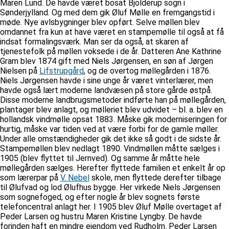
Maren Lund. De havde været bosat Bjolderup sogn i
Sønderjylland. Og med dem gik Øluf Mølle en fremgangstid i
møde. Nye avlsbygninger blev opført. Selve møllen blev
omdannet fra kun at have været en stampemølle til også at få
indsat formalingsværk. Man ser da også, at skaren af
tjenestefolk på møllen voksede i de år. Datteren Ane Kathrine
Gram blev 1874 gift med Niels Jørgensen, en søn af Jørgen
Nielsen på
Lifstrupgård
, og de overtog møllegården i 1876.
Niels Jørgensen havde i sine unge år været vinterlærer, men
havde også lært moderne landvæsen på store gårde østpå.
Disse moderne landbrugsmetoder indførte han på møllegården,
plantager blev anlagt, og mølleriet blev udvidet – bl. a. blev en
hollandsk vindmølle opsat 1883. Måske gik moderniseringen for
hurtig, måske var tiden ved at være forbi for de gamle møller.
Under alle omstændigheder gik det ikke så godt i de sidste år.
Stampemøllen blev nedlagt 1890. Vindmøllen måtte sælges i
1905 (blev flyttet til Jernved). Og samme år måtte hele
møllegården sælges. Herefter flyttede familien et enkelt år op
som lærerpar på
V. Nebel
skole, men flyttede derefter tilbage
til Ølufvad og lod Ølufhus bygge. Her virkede Niels Jørgensen
som sognefoged, og efter nogle år blev sognets første
telefoncentral anlagt her. I 1905 blev Øluf Mølle overtaget af
Peder Larsen og hustru Maren Kristine Lyngby. De havde
forinden haft en mindre ejendom ved Rudholm. Peder Larsen