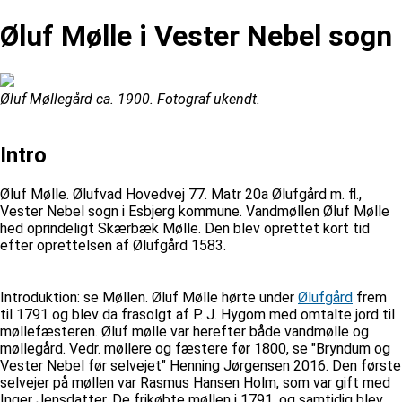
Øluf Mølle i Vester Nebel sogn
Øluf Møllegård ca. 1900. Fotograf ukendt.
Intro
Øluf Mølle. Ølufvad Hovedvej 77. Matr 20a Ølufgård m. fl.,
Vester Nebel sogn i Esbjerg kommune. Vandmøllen Øluf Mølle
hed oprindeligt Skærbæk Mølle. Den blev oprettet kort tid
efter oprettelsen af Ølufgård 1583.
Introduktion: se Møllen. Øluf Mølle hørte under
Ølufgård
frem
til 1791 og blev da frasolgt af P. J. Hygom med omtalte jord til
møllefæsteren. Øluf mølle var herefter både vandmølle og
møllegård. Vedr. møllere og fæstere før 1800, se "Bryndum og
Vester Nebel før selvejet" Henning Jørgensen 2016. Den første
selvejer på møllen var Rasmus Hansen Holm, som var gift med
Inger Jensdatter. De frikøbte møllen i 1791, og samtidig blev