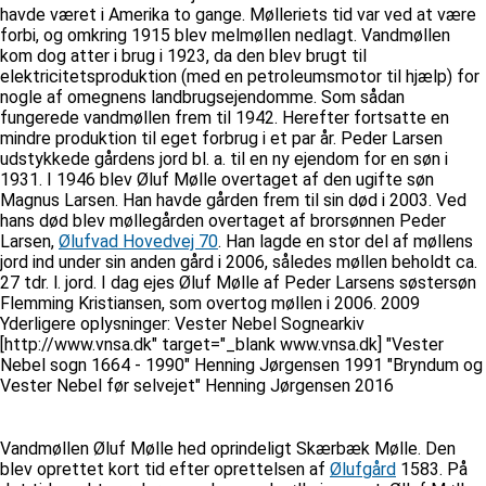
havde været i Amerika to gange. Mølleriets tid var ved at være
forbi, og omkring 1915 blev melmøllen nedlagt. Vandmøllen
kom dog atter i brug i 1923, da den blev brugt til
elektricitetsproduktion (med en petroleumsmotor til hjælp) for
nogle af omegnens landbrugsejendomme. Som sådan
fungerede vandmøllen frem til 1942. Herefter fortsatte en
mindre produktion til eget forbrug i et par år. Peder Larsen
udstykkede gårdens jord bl. a. til en ny ejendom for en søn i
1931. I 1946 blev Øluf Mølle overtaget af den ugifte søn
Magnus Larsen. Han havde gården frem til sin død i 2003. Ved
hans død blev møllegården overtaget af brorsønnen Peder
Larsen,
Ølufvad Hovedvej 70
. Han lagde en stor del af møllens
jord ind under sin anden gård i 2006, således møllen beholdt ca.
27 tdr. l. jord. I dag ejes Øluf Mølle af Peder Larsens søstersøn
Flemming Kristiansen, som overtog møllen i 2006. 2009
Yderligere oplysninger: Vester Nebel Sognearkiv
[http://www.vnsa.dk" target="_blank www.vnsa.dk] "Vester
Nebel sogn 1664 - 1990" Henning Jørgensen 1991 "Bryndum og
Vester Nebel før selvejet" Henning Jørgensen 2016
Vandmøllen Øluf Mølle hed oprindeligt Skærbæk Mølle. Den
blev oprettet kort tid efter oprettelsen af
Ølufgård
1583. På