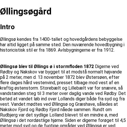
Øllingsøgård
Intro
Øllingsø kendes fra 1400-tallet og hovedgårdens bebyggelse
har altid ligget på samme sted. Den nuværende hovedbygning i
historicistisk stil er fra 1869. Avlsbygningerne er fra 1912.
Øllingsø blev til Øllings ø i stormfloden 1872
Digerne ved
Rødby og Nakskov var bygget til at modstå normalt højvande
på 2 meter, men d. 13 november 1872 blev Østersøen, efter
flere dages hård vestenvind, presset tilbage mod vest af en
kraftig østenstorm. Storebælt og Lillebælt var for snævre, så
vandstanden steg til 3 meter over daglig vande ved Rødby. Det
betød at vandet løb ind over Lollands diger både fra syd og fra
vest. Vandet mødtes ved Øllingsø og Græshave, således at
Nakskov Fjord og Rødby Fjord nåede sammen. Rundt om
Rudbjerg var det sydlige Lolland blevet til en mindre ø, med
Øllingsø i det nordøstlige hjørne. Siden er digerne forøget til 4,5
meter mod syd og de fugtige områder ved Øllingsø er ved