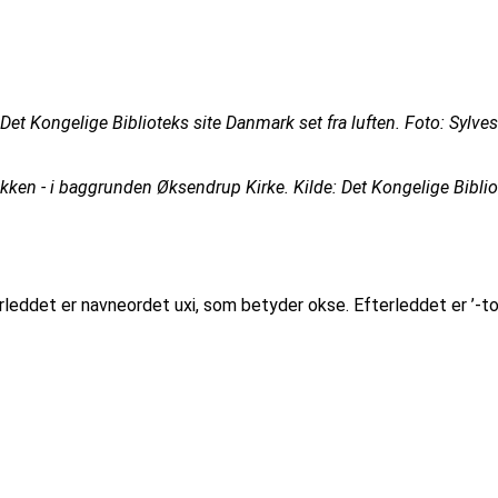
et Kongelige Biblioteks site Danmark set fra luften. Foto: Sylve
n - i baggrunden Øksendrup Kirke. Kilde: Det Kongelige Bibliote
ddet er navneordet uxi, som betyder okse. Efterleddet er ’-tor