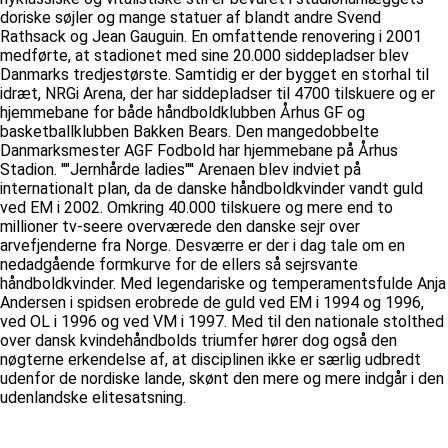
doriske søjler og mange statuer af blandt andre Svend
Rathsack og Jean Gauguin. En omfattende renovering i 2001
medførte, at stadionet med sine 20.000 siddepladser blev
Danmarks tredjestørste. Samtidig er der bygget en storhal til
idræt, NRGi Arena, der har siddepladser til 4700 tilskuere og er
hjemmebane for både håndboldklubben Århus GF og
basketballklubben Bakken Bears. Den mangedobbelte
Danmarksmester AGF Fodbold har hjemmebane på Århus
Stadion. ''"Jernhårde ladies"'' Arenaen blev indviet på
internationalt plan, da de danske håndboldkvinder vandt guld
ved EM i 2002. Omkring 40.000 tilskuere og mere end to
millioner tv-seere overværede den danske sejr over
arvefjenderne fra Norge. Desværre er der i dag tale om en
nedadgående formkurve for de ellers så sejrsvante
håndboldkvinder. Med legendariske og temperamentsfulde Anja
Andersen i spidsen erobrede de guld ved EM i 1994 og 1996,
ved OL i 1996 og ved VM i 1997. Med til den nationale stolthed
over dansk kvindehåndbolds triumfer hører dog også den
nøgterne erkendelse af, at disciplinen ikke er særlig udbredt
udenfor de nordiske lande, skønt den mere og mere indgår i den
udenlandske elitesatsning.