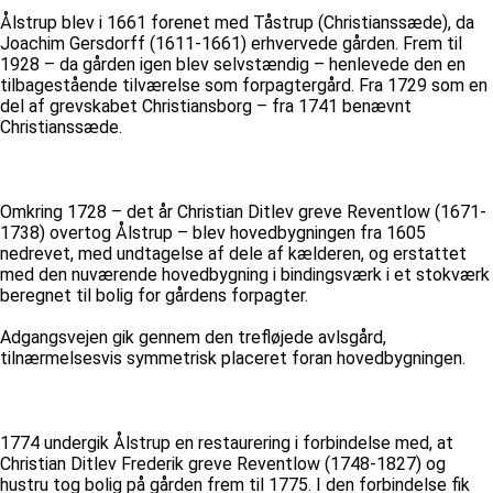
Ålstrup blev i 1661 forenet med Tåstrup (Christianssæde), da
Joachim Gersdorff (1611-1661) erhvervede gården. Frem til
1928 – da gården igen blev selvstændig – henlevede den en
tilbagestående tilværelse som forpagtergård. Fra 1729 som en
del af grevskabet Christiansborg – fra 1741 benævnt
Christianssæde.
Omkring 1728 – det år Christian Ditlev greve Reventlow (1671-
1738) overtog Ålstrup – blev hovedbygningen fra 1605
nedrevet, med undtagelse af dele af kælderen, og erstattet
med den nuværende hovedbygning i bindingsværk i et stokværk
beregnet til bolig for gårdens forpagter.
Adgangsvejen gik gennem den trefløjede avlsgård,
tilnærmelsesvis symmetrisk placeret foran hovedbygningen.
1774 undergik Ålstrup en restaurering i forbindelse med, at
Christian Ditlev Frederik greve Reventlow (1748-1827) og
hustru tog bolig på gården frem til 1775. I den forbindelse fik