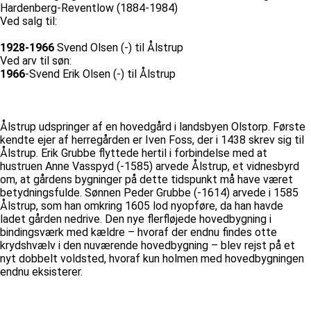
Hardenberg-Reventlow (1884-1984)
Ved salg til:
1928-1966
Svend Olsen (-) til Ålstrup
Ved arv til søn:
1966
-Svend Erik Olsen (-) til Ålstrup
Ålstrup udspringer af en hovedgård i landsbyen Olstorp. Første
kendte ejer af herregården er Iven Foss, der i 1438 skrev sig til
Ålstrup. Erik Grubbe flyttede hertil i forbindelse med at
hustruen Anne Vasspyd (-1585) arvede Ålstrup, et vidnesbyrd
om, at gårdens bygninger på dette tidspunkt må have været
betydningsfulde. Sønnen Peder Grubbe (-1614) arvede i 1585
Ålstrup, som han omkring 1605 lod nyopføre, da han havde
ladet gården nedrive. Den nye flerfløjede hovedbygning i
bindingsværk med kældre – hvoraf der endnu findes otte
krydshvælv i den nuværende hovedbygning – blev rejst på et
nyt dobbelt voldsted, hvoraf kun holmen med hovedbygningen
endnu eksisterer.