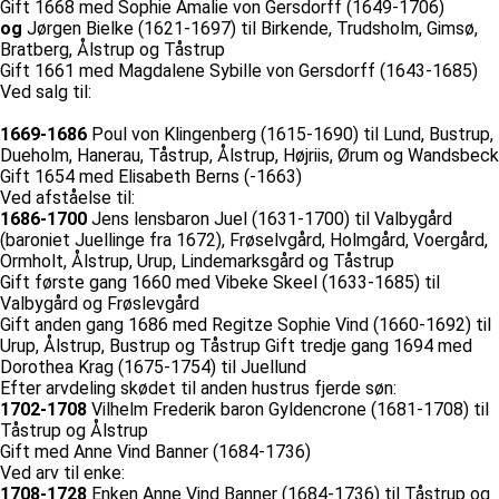
Gift 1668 med Sophie Amalie von Gersdorff (1649-1706)
og
Jørgen Bielke (1621-1697) til Birkende, Trudsholm, Gimsø,
Bratberg, Ålstrup og Tåstrup
Gift 1661 med Magdalene Sybille von Gersdorff (1643-1685)
Ved salg til:
1669-1686
Poul von Klingenberg (1615-1690) til Lund, Bustrup,
Dueholm, Hanerau, Tåstrup, Ålstrup, Højriis, Ørum og Wandsbeck
Gift 1654 med Elisabeth Berns (-1663)
Ved afståelse til:
1686-1700
Jens lensbaron Juel (1631-1700) til Valbygård
(baroniet Juellinge fra 1672), Frøselvgård, Holmgård, Voergård,
Ormholt, Ålstrup, Urup, Lindemarksgård og Tåstrup
Gift første gang 1660 med Vibeke Skeel (1633-1685) til
Valbygård og Frøslevgård
Gift anden gang 1686 med Regitze Sophie Vind (1660-1692) til
Urup, Ålstrup, Bustrup og Tåstrup Gift tredje gang 1694 med
Dorothea Krag (1675-1754) til Juellund
Efter arvdeling skødet til anden hustrus fjerde søn:
1702-1708
Vilhelm Frederik baron Gyldencrone (1681-1708) til
Tåstrup og Ålstrup
Gift med Anne Vind Banner (1684-1736)
Ved arv til enke:
1708-1728
Enken Anne Vind Banner (1684-1736) til Tåstrup og