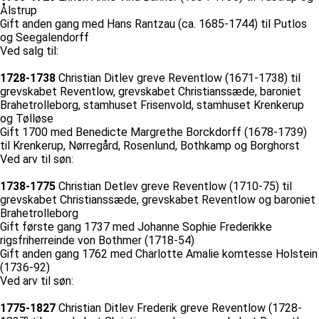
Ålstrup
Gift anden gang med Hans Rantzau (ca. 1685-1744) til Putlos
og Seegalendorff
Ved salg til:
1728-1738
Christian Ditlev greve Reventlow (1671-1738) til
grevskabet Reventlow, grevskabet Christianssæde, baroniet
Brahetrolleborg, stamhuset Frisenvold, stamhuset Krenkerup
og Tølløse
Gift 1700 med Benedicte Margrethe Borckdorff (1678-1739)
til Krenkerup, Nørregård, Rosenlund, Bothkamp og Borghorst
Ved arv til søn:
1738-1775
Christian Detlev greve Reventlow (1710-75) til
grevskabet Christianssæde, grevskabet Reventlow og baroniet
Brahetrolleborg
Gift første gang 1737 med Johanne Sophie Frederikke
rigsfriherreinde von Bothmer (1718-54)
Gift anden gang 1762 med Charlotte Amalie komtesse Holstein
(1736-92)
Ved arv til søn:
1775-1827
Christian Ditlev Frederik greve Reventlow (1728-