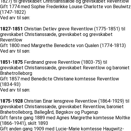
1827) til grevskabet Christianssæde og grevskabet Reventlow
Gift 1774 med Sophie Frederikke Louise Charlotte von Beulwitz
(1747-1822)
Ved arv til søn:
1827-1851
Christian Detlev greve Reventlow (1775-1851) til
grevskabet Christianssæde, grevskabet og grevskabet
Reventlow
Gift 1800 med Margrethe Benedicte von Qualen (1774-1813)
Ved arv til søn:
1851-1875
Ferdinand greve Reventlow (1803-75) til
grevskabet Christianssæde, grevskabet Reventlow og baroniet
Brahetrolleborg
Gift 1857 med Benedicte Christiane komtesse Reventlow
(1834-93)
Ved arv til søn:
1875-1928
Christian Einar lensgreve Reventlow (1864-1929) til
grevskabet Christianssæde, grevskabet Reventlow, baroniet
Brahetrolleborg, Ballegård, Bøgskov og Pugerup
Gift første gang 1889 med Agnes Margrethe komtesse Moltke
(1866-1941), skilt 1893
Gift anden gang 1909 med Lucie-Marie komtesse Haugwitz-