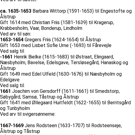
ca. 1635-1653
Barbara Wittorp (1591-1653) til Engestofte og
Ålstrup
Gift 1614 med Christian Friis (1581-1639) til Kragerup,
Krabbesholm, Vaar, Bonderup, Lindholm
Ved arv til søn:
1653-1654
Gregers Friis (1624-1654) til Ålstrup
Gift 1653 med Lisbet Sofie Urne (-1693) til Fårevejle
Ved salg til:
-1661
Henrik Bielke (1615-1683) til Østraat, Elingaard,
Næsbyholm, Bavelse, Edelsgave, Tersløsegård, Hanaskog og
Ålstrup
Gift 1649 med Edel Ulfeld (1630-1676) til Næsbyholm og
Edelgave
Ved salg til:
1661
Joachim von Gersdorff (1611-1661) til Smedstorp,
Søbygård, Samsø, Tåstrup og Ålstrup
Gift 1641 med Øllegaard Huitfeldt (1622-1655) til Berritsgård
og Tunbyholm
Ved arv til svigersønnerne:
1667-1669
Jens Rodsteen (1633-1707) til Rodsteenseje,
Ålstrup og Tåstrup