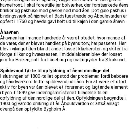
havnefront. I skal forestille jer bolværker, der forstærkede åens
brinker og pakhuse med gavlen ned mod åen. Det gule pakhus i
bindingsværk på hjørnet af Badstuestræde og Åboulevarden er
opført i 1760 og havde gavl helt ud til kajen i den gamle åhavn.
Åhavnen
Åhavnen har i mange hundrede år været stedet, hvor mange af
de varer, der er blevet handlet på byens torv, har passeret. Her
blev i vikingetiden blandt andet losset klæbersten og skifer fra
Norge til kar og hvæssesten. I middelalderen blev der losset
jern fra Harzen, salt fra Lüneburg og malmgryder fra Stralsund.
Spildevand førte til opfyldning af åens nordlige del
I slutningen af 1800-tallet opstod der problemer, fordi beboere
og håndværkere ledte spildevand ud i åen. Fra at være et stort
aktiv for byen var åen blevet et forurenet og lugtende element
i byen. I 1899 gav Indenrigsministeriet tilladelse til en
opfyldning af den nordlige del af åen. Opfyldningen begyndte i
1903 og varede omkring et år. Åboulevarden er altså anlagt
ovenpå den opfyldte Bygholm Å