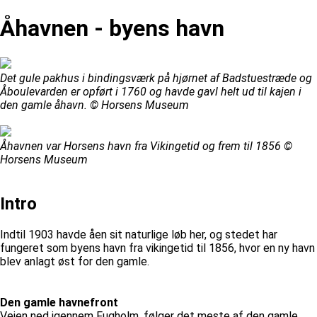
Åhavnen - byens havn
Det gule pakhus i bindingsværk på hjørnet af Badstuestræde og
Åboulevarden er opført i 1760 og havde gavl helt ud til kajen i
den gamle åhavn. © Horsens Museum
Åhavnen var Horsens havn fra Vikingetid og frem til 1856 ©
Horsens Museum
Intro
Indtil 1903 havde åen sit naturlige løb her, og stedet har
fungeret som byens havn fra vikingetid til 1856, hvor en ny havn
blev anlagt øst for den gamle.
Den gamle havnefront
Vejen ned igennem Fugholm, følger det meste af den gamle